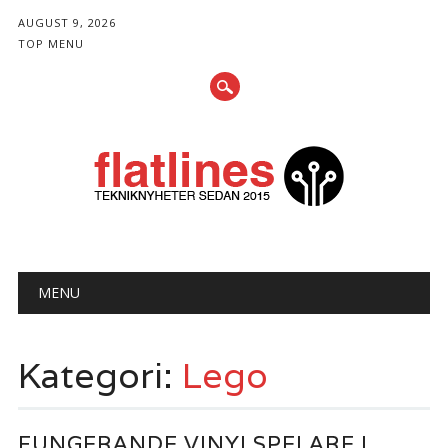
AUGUST 9, 2026
TOP MENU
Huvudmeny
Gå
MENU
till
innehåll
Kategori:
Lego
FUNGERANDE VINYLSPELARE I