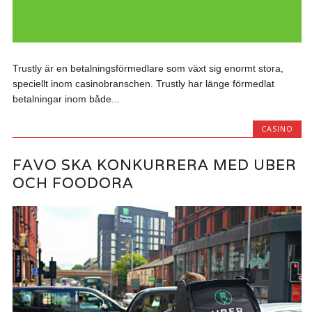
Trustly är en betalningsförmedlare som växt sig enormt stora,
speciellt inom casinobranschen. Trustly har länge förmedlat
betalningar inom både...
CASINO
FAVO SKA KONKURRERA MED UBER
OCH FOODORA