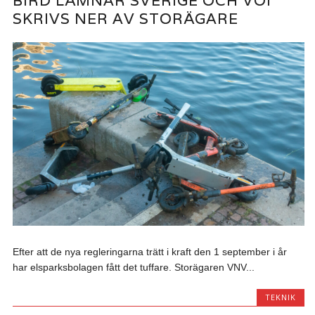
BIRD LÄMNAR SVERIGE OCH VOI
SKRIVS NER AV STORÄGARE
Efter att de nya regleringarna trätt i kraft den 1 september i år
har elsparksbolagen fått det tuffare. Storägaren VNV...
TEKNIK