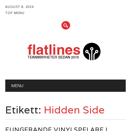
AUGUST 8, 2026
TOP MENU
Huvudmeny
Gå
MENU
till
innehåll
Etikett:
Hidden Side
FUNGERANDE VINYLSPELARE I