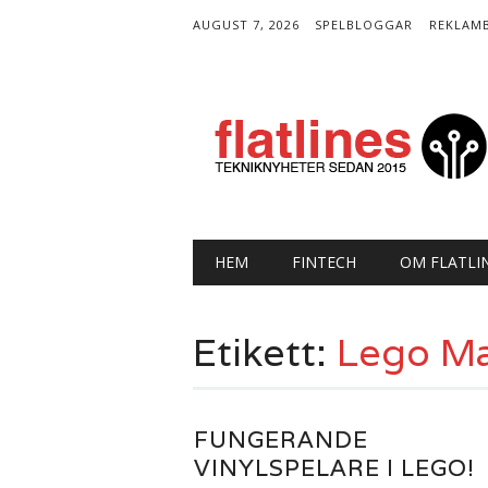
AUGUST 7, 2026
SPELBLOGGAR
REKLAM
Huvudmeny
Gå
HEM
FINTECH
OM FLATLI
till
innehåll
Etikett:
Lego Ma
FUNGERANDE
VINYLSPELARE I LEGO!